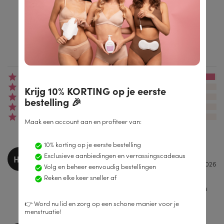
4.9/5
Gebaseerd op meer dan 4.174 beoordelingen
(4047)
(69)
Krijg 10% KORTING op je eerste
(23)
bestelling 🎉
(11)
(24)
Maak een account aan en profiteer van:
10% korting op je eerste bestelling
Hollie Large
Exclusieve aanbiedingen en verrassingscadeaus
HO
17.02.2026
Volg en beheer eenvoudig bestellingen
Geweldig product, zo'n verschil met gewone
Reken elke keer sneller af
tampons - zo veel comfort tijdens het dragen
en langdurige bescherming! Ik zou elke keer
👉 Word nu lid en zorg op een schone manier voor je
weer voor Enroush kiezen.
menstruatie!