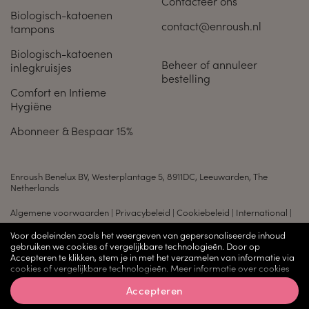
Contacteer ons
Biologisch-katoenen
contact@enroush.nl
tampons
Biologisch-katoenen
Beheer of annuleer
inlegkruisjes
bestelling
Comfort en Intieme
Hygiëne
Abonneer & Bespaar 15%
Enroush Benelux BV, Westerplantage 5, 8911DC, Leeuwarden, The
Netherlands
Algemene voorwaarden
|
Privacybeleid
|
Cookiebeleid
|
International
|
Sitemap
Voor doeleinden zoals het weergeven van gepersonaliseerde inhoud
gebruiken we cookies of vergelijkbare technologieën. Door op
Accepteren te klikken, stem je in met het verzamelen van informatie via
Hier herroepen van de overeenkomst
cookies of vergelijkbare technologieën. Meer informatie over cookies
vind je in het
Cookiebeleid
, inclusief de mogelijkheid om toestemming in
Accepteren
te trekken.