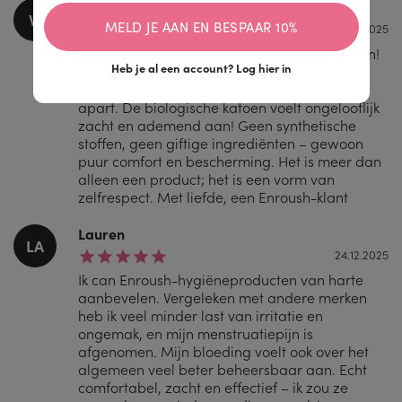
Vicky
VI
MELD JE AAN EN BESPAAR 10%
13.05.2025
Allereerst wil ik even een compliment uitdelen!
Heb je al een account?
Log hier in
Eindelijk! Ik ben dol op de berichtjes op de
verpakking! Enroush-tampons zijn een klasse
apart. De biologische katoen voelt ongelooflijk
zacht en ademend aan! Geen synthetische
stoffen, geen giftige ingrediënten – gewoon
puur comfort en bescherming. Het is meer dan
alleen een product; het is een vorm van
zelfrespect. Met liefde, een Enroush-klant
Lauren
LA
24.12.2025
Ik can Enroush-hygiëneproducten van harte
aanbevelen. Vergeleken met andere merken
heb ik veel minder last van irritatie en
ongemak, en mijn menstruatiepijn is
afgenomen. Mijn bloeding voelt ook over het
algemeen veel beter beheersbaar aan. Echt
comfortabel, zacht en effectief – ik zou ze