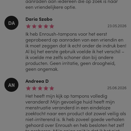
aanraden aan iedereen die op zoek is naar
een vriendelijkere optie.
Daria Szabo
DA
23.05.2026
Ik heb Enroush-tampons voor het eerst
geprobeerd op aanraden van een vriendin en
ik moet zeggen dat ik echt onder de indruk ben!
Al bij het eerste gebruik voelde ik het verschil –
ik voelde me zelfs schoner dan bij andere
producten. Geen irritatie, geen droogheid,
geen ongemak.
Andreea D
AN
25.06.2026
Het heeft mijn kijk op tampons volledig
veranderd! Mijn gevoelige huid heeft mijn
menstruatie veranderd in een eindeloze
zoektocht naar een product dat zowel veilig als
niet-irriterend is. Ik heb zoveel goede verhalen
gehoord over Enroush en heb besloten het zelf
te proberen. Mijn enige spijt is dat ik het niet